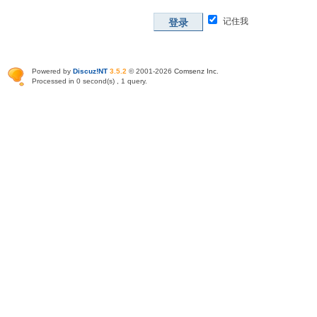
记住我
登录
Powered by
Discuz!NT
3.5.2
© 2001-2026
Comsenz Inc
.
Processed in 0 second(s) , 1 query.