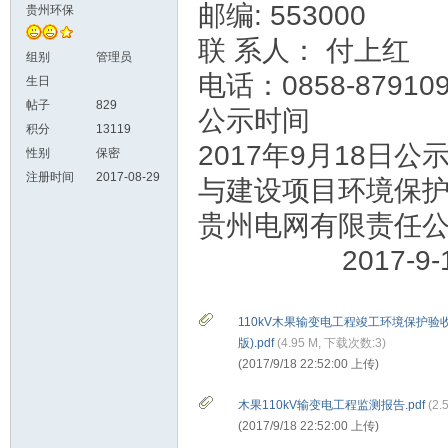
邮编
: 553000
贵州环保
联
系
人：
付上红
组别
管理员
电话：
0858-87910
生日
帖子
829
公示时间
积分
13119
2017
年
9
月
18
日公
性别
保密
注册时间
2017-08-29
与建设项目环境保
贵州电网有限责任
2017-9-1
110kV木果输变电工程竣工环境保护验
版).pdf
(
4.95 M, 下载次数:3)
(2017/9/18 22:52:00 上传)
木果110kV输变电工程监测报告.pdf
(
2.
(2017/9/18 22:52:00 上传)