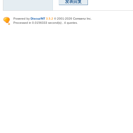
发表回复
Powered by
Discuz!NT
3.5.2
© 2001-2026
Comsenz Inc
.
Processed in 0.0156333 second(s) , 4 queries.